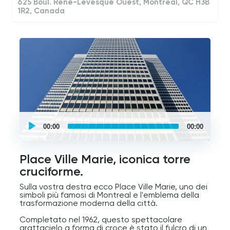
625 Boul. René-Lévesque Ouest, Montréal, QC H3B
ristoranti rinomati, una scena artistica vivace e la
1R2, Canada
passione per lo sport, soprattutto l'hockey, che
per molti qui è molto più di un semplice gioco.
Esplorando la città, scoprirete che ogni quartiere
ha la sua personalità. Dai grattacieli moderni alle
chiese storiche, dai mercati vivaci ai siti olimpici,
fino alle affascinanti strade lungo il fiume,
Montreal è una città di straordinari contrasti.
Quindi, mettetevi comodi e godetevi il viaggio
mentre iniziamo a scoprire una delle mete più
affascinanti del Nord America.
UCPlaces
self
00:00
00:00
guided
tour
Audio
Player
Place Ville Marie, iconica torre
cruciforme.
Sulla vostra destra ecco Place Ville Marie, uno dei
simboli più famosi di Montreal e l'emblema della
trasformazione moderna della città.
Completato nel 1962, questo spettacolare
grattacielo a forma di croce è stato il fulcro di un