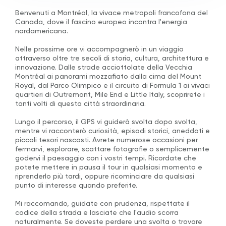
Benvenuti a Montréal, la vivace metropoli francofona del
Canada, dove il fascino europeo incontra l'energia
nordamericana.
Nelle prossime ore vi accompagnerò in un viaggio
attraverso oltre tre secoli di storia, cultura, architettura e
innovazione. Dalle strade acciottolate della Vecchia
Montréal ai panorami mozzafiato dalla cima del Mount
Royal, dal Parco Olimpico e il circuito di Formula 1 ai vivaci
quartieri di Outremont, Mile End e Little Italy, scoprirete i
tanti volti di questa città straordinaria.
Lungo il percorso, il GPS vi guiderà svolta dopo svolta,
mentre vi racconterò curiosità, episodi storici, aneddoti e
piccoli tesori nascosti. Avrete numerose occasioni per
fermarvi, esplorare, scattare fotografie o semplicemente
godervi il paesaggio con i vostri tempi. Ricordate che
potete mettere in pausa il tour in qualsiasi momento e
riprenderlo più tardi, oppure ricominciare da qualsiasi
punto di interesse quando preferite.
Mi raccomando, guidate con prudenza, rispettate il
codice della strada e lasciate che l'audio scorra
naturalmente. Se doveste perdere una svolta o trovare