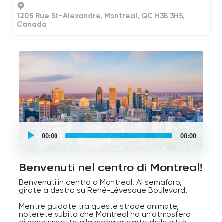
1205 Rue St-Alexandre, Montreal, QC H3B 3H5,
Canada
UCPlaces
self
00:00
00:00
guided
tour
Audio
Player
Benvenuti nel centro di Montreal!
Benvenuti in centro a Montreal! Al semaforo,
girate a destra su René-Lévesque Boulevard.
Mentre guidate tra queste strade animate,
noterete subito che Montreal ha un'atmosfera
diversa rispetto alla maggior parte delle città