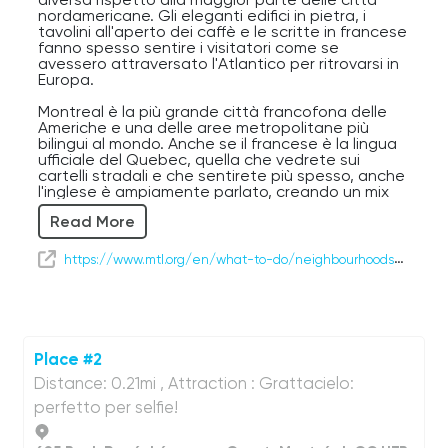
nordamericane. Gli eleganti edifici in pietra, i
tavolini all'aperto dei caffè e le scritte in francese
fanno spesso sentire i visitatori come se
avessero attraversato l'Atlantico per ritrovarsi in
Europa.
Montreal è la più grande città francofona delle
Americhe e una delle aree metropolitane più
bilingui al mondo. Anche se il francese è la lingua
ufficiale del Quebec, quella che vedrete sui
cartelli stradali e che sentirete più spesso, anche
l'inglese è ampiamente parlato, creando un mix
culturale unico che plasma l'identità della città
Read More
da secoli.
La città sorge su un'isola tra l'imponente fiume
https://www.mtl.org/en/what-to-do/neighbourhoods/downtown
San Lorenzo e il fiume Ottawa. Fu fondata da
coloni francesi nel 1642 con il nome di Ville-Marie,
una piccola colonia missionaria. Nel corso dei
secoli, Montreal è diventata uno dei porti e centri
commerciali più importanti del Nord America,
accogliendo immigrati da tutto il mondo che
Place #2
hanno arricchito il suo tessuto culturale con le
Distance: 0.21mi , Attraction : Grattacielo:
proprie tradizioni, cucine e quartieri.
perfetto per selfie!
Oggi, più di quattro milioni di persone vivono
nell'area metropolitana di Montreal. È una città
famosa per i suoi festival di livello mondiale, i