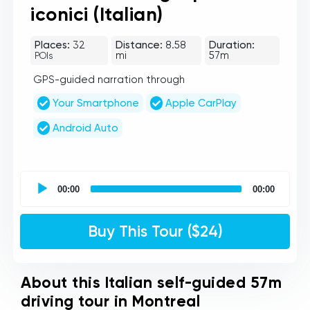
iconici (Italian)
Places:
32
Distance:
8.58
Duration:
mi
57m
POIs
GPS-guided narration through
Your Smartphone
Apple CarPlay
Android Auto
UCPlaces
self
00:00
00:00
guided
tour
Audio
Buy This Tour ($24)
Player
About this Italian self-guided 57m
driving tour in Montreal