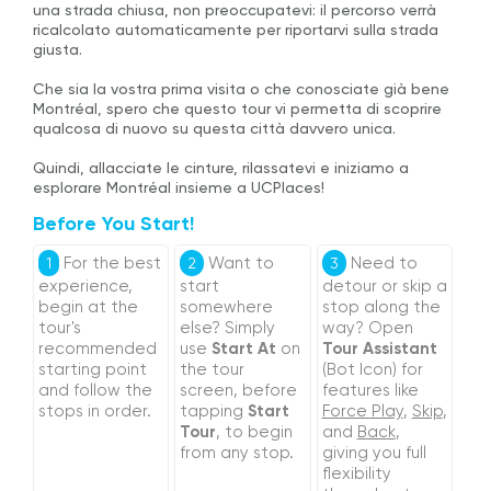
una strada chiusa, non preoccupatevi: il percorso verrà
ricalcolato automaticamente per riportarvi sulla strada
giusta.
Che sia la vostra prima visita o che conosciate già bene
Montréal, spero che questo tour vi permetta di scoprire
qualcosa di nuovo su questa città davvero unica.
Quindi, allacciate le cinture, rilassatevi e iniziamo a
esplorare Montréal insieme a UCPlaces!
Before You Start!
For the best
Want to
Need to
1
2
3
experience,
start
detour or skip a
begin at the
somewhere
stop along the
tour's
else? Simply
way? Open
recommended
use
Start At
on
Tour Assistant
starting point
the tour
(Bot Icon) for
and follow the
screen, before
features like
stops in order.
tapping
Start
Force Play
,
Skip
,
Tour
, to begin
and
Back
,
from any stop.
giving you full
flexibility