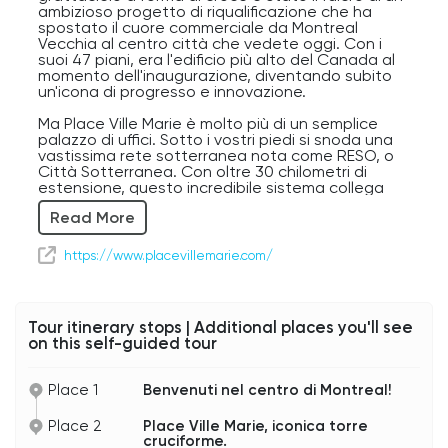
ambizioso progetto di riqualificazione che ha
spostato il cuore commerciale da Montreal
Vecchia al centro città che vedete oggi. Con i
suoi 47 piani, era l'edificio più alto del Canada al
momento dell'inaugurazione, diventando subito
un'icona di progresso e innovazione.
Ma Place Ville Marie è molto più di un semplice
palazzo di uffici. Sotto i vostri piedi si snoda una
vastissima rete sotterranea nota come RESO, o
Città Sotterranea. Con oltre 30 chilometri di
estensione, questo incredibile sistema collega
centri commerciali, uffici, hotel, stazioni della
Read More
metro, ristoranti e locali. Durante i lunghi inverni di
Montreal, centinaia di migliaia di persone lo usano
ogni giorno per spostarsi comodamente senza
https://www.placevillemarie.com/
dover mettere piede fuori.
Se guardate verso la cima dell'edificio, noterete
un grande faro luminoso che brilla ogni notte.
Tour itinerary stops | Additional places you'll see
Ormai è un elemento inconfondibile dello skyline
on this self-guided tour
di Montreal, visibile anche a chilometri di distanza.
Per una delle migliori viste panoramiche della
Place 1
Benvenuti nel centro di Montreal!
città, potete salire sulla terrazza panoramica di
Place Ville Marie, che offre scorci spettacolari sul
Place 2
Place Ville Marie, iconica torre
centro, sul Mount Royal, sul fiume San Lorenzo e,
cruciforme.
nelle giornate limpide, ben oltre i confini della