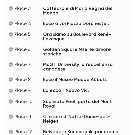
città.
Place 3
Cattedrale di Maria Regina del
Continuando il nostro giro, vedrete come questo
Mondo
moderno quartiere finanziario si fonda
perfettamente con le radici storiche di Montreal,
Place 4
Ecco a voi Piazza Dorchester.
creando uno dei paesaggi urbani più affascinanti
e unici del Nord America.
Place 5
Ora siamo su Boulevard René-
Lévesque.
Place 6
Golden Square Mile: le dimore
storiche
Place 7
McGill University: un'eccellenza
canadese.
Place 8
Ecco il Museo Maude Abbott
Place 9
Ed ecco il Nuovo Vic.
Place 10
Scalinata Peel, porta del Mont
Royal
Place 11
Cimitero di Notre-Dame-des-
Neiges
Place 12
Belvedere Kondiaronk, panorama