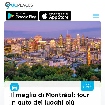
Tour
#2806
Il meglio di Montréal: tour
in auto dei luoghi più