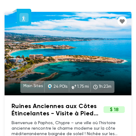
Main Sites
24 POIs
1.75 mi
1h:23m
Ruines Anciennes aux Côtes
$ 18
Étincelantes - Visite à Pied
de Paphos, Chypre (French)
Bienvenue à Paphos, Chypre – une ville où l'histoire
ancienne rencontre le charme moderne sur la côte
méditerranéenne baignée de soleil ! Nichée sur les