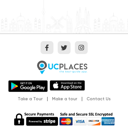
like the Tomb of the Kings, or the vibrant modern
lifestyle of the city’s cafes and tavernas, Paphos offers
a journey through time that will both thrill and relax
you. With its idyllic beaches, serene landscapes, and a
year-round Mediterranean climate, Paphos is the
perfect getaway for those seeking a mix of history,
adventure, and tranquility. Whether you’re diving into
crystal-clear waters, exploring ancient mysteries, or
enjoying local Cypriot delicacies, Paphos promises an
unforgettable experience. So let’s get walking yeah?
Take a Tour
Make a tour
Contact Us