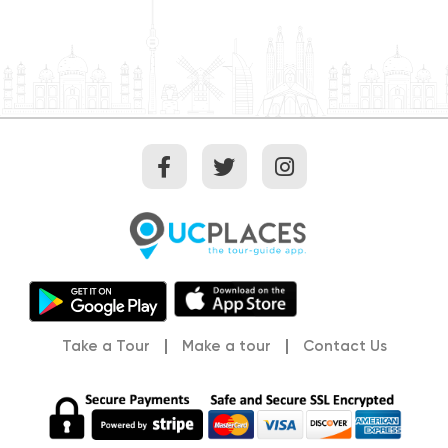
starting on Narodni Avenue. There is a large parking lot
located here if you are driving, and there is a tram
stop, if you are traveling that way. Now that we’ve
arrived, let’s start exploring and immerse ourselves in
Prague. Hopefully you are wearing comfortable shoes,
because our walk will take us just over 3 miles. Deep
breath. You got this! Follow your navigation, and we will
begin shortly.
Take a Tour
Make a tour
Contact Us