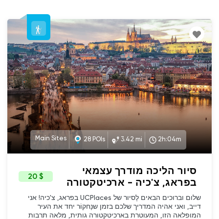
Main Sites
28 POIs
3.42 mi
2h:04m
סיור הליכה מודרך עצמאי
$ 20
בפראג, צ'כיה - ארכיטקטורה
גותית, היסטוריה ואתרים
שלום וברוכים הבאים לָסיור של UCPlaces בפראג, צ'כיה! אני
מרכזיים בעיר 100 המגדלים
דייב, ואני אהיה המדריך שלכם בזמן שנָחקוֹר יחד את העיר
המופלאה הזו, המעוטרת בארכיטקטורה גותית, מלאה תרבות
(Hebrew)