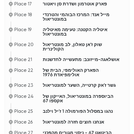
Place 17
פארק אוטרמון ושדרת סן ויאטור
Place 18
מייל אנד: המרכז הבוהמי והטרנדי
במונטריאול
Place 19
איטליה הקטנה: טעימה מאיטליה
במונטריאול
Place 20
שוק ז'אן טאלון, לב מונטריאול
הקולינרית
Place 21
אושלאגה-מייזונב: מתעשייה לחדשנות
Place 22
הפארק האולימפי, הבית של
אולימפיאדת 1976
Place 23
גשר ז'אק קרטייה, השער למונטריאול
Place 24
הביוספרה במונטריאול, האייקון של
אקספו 67
Place 25
נהגו במסלול הפורמולה 1 ז'יל וילנב
Place 26
אנחנו חוצים חזרה למונטריאול
Place 27
הביטאט 67 - ניסוי מגורים מהפכני