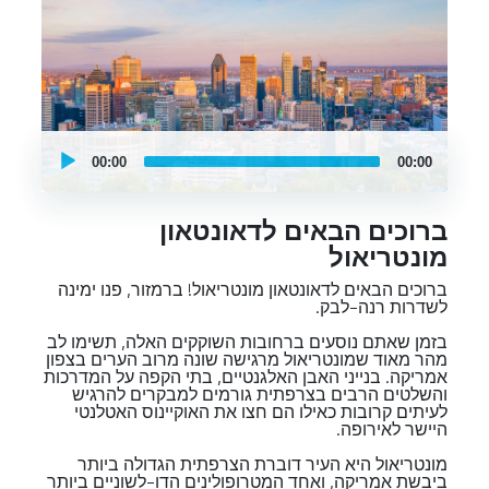
UCPlaces
self
00:00
00:00
guided
tour
Audio
Player
ברוכים הבאים לדאונטאון
מונטריאול
ברוכים הבאים לדאונטאון מונטריאול! ברמזור, פנו ימינה
לשדרות רנה-לבק.
בזמן שאתם נוסעים ברחובות השוקקים האלה, תשימו לב
מהר מאוד שמונטריאול מרגישה שונה מרוב הערים בצפון
אמריקה. בנייני האבן האלגנטיים, בתי הקפה על המדרכות
והשלטים הרבים בצרפתית גורמים למבקרים להרגיש
לעיתים קרובות כאילו הם חצו את האוקיינוס האטלנטי
היישר לאירופה.
מונטריאול היא העיר דוברת הצרפתית הגדולה ביותר
ביבשת אמריקה, ואחד המטרופולינים הדו-לשוניים ביותר