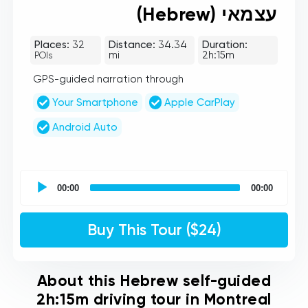
עצמאי (Hebrew)
Places:
32
Distance:
34.34
Duration:
mi
2h:15m
POIs
GPS-guided narration through
Your Smartphone
Apple CarPlay
Android Auto
UCPlaces
self
00:00
00:00
guided
tour
Audio
Buy This Tour ($24)
Player
About this Hebrew self-guided
2h:15m driving tour in Montreal