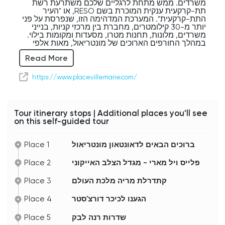
משרדים. ממש מתחת לרגליים שלכם משתרעת רשת
תת-קרקעית ענקית המוכרת בשם RESO, או "העיר
התת-קרקעית". המערכת המדהימה הזו, שנפרסת על פני
יותר מ-30 קילומטרים, מחברת בין מרכזי קניות, בנייני
משרדים, מלונות, תחנות מטרו, מסעדות ומקומות בילוי.
במהלך החורפים הארוכים של מונטריאול, מאות אלפי
אנשים משתמשים בה מדי יום כדי להתנייד בנוחות
Read More
ברחבי העיר בלי לצאת החוצה.
אם תסתכלו לכיוון החלק העליון של הבניין, אולי תבחינו
https://www.placevillemarie.com/
בזרקור המואר הגדול שדולק בכל לילה. הוא הפך לחלק
בלתי נפרד מקו הרקיע של מונטריאול, ואפשר לראות אותו
ממרחק של קילומטרים.
Tour itinerary stops | Additional places you'll see
לתצפית הפנורמית מהיפות בעיר, המבקרים יכולים לעלות
on this self-guided tour
למרפסת התצפית של פלאס ויל מארי, שמציעה נופים
מרהיבים של הדאונטאון, הר רויאל, נהר סנט לורנס,
ובימים בהירים – אפילו הרבה מעבר לגבולות העיר.
Place 1
ברוכים הבאים לדאונטאון מונטריאול
ככל שנמשיך בסיור שלנו, תראו איך רובע העסקים
Place 2
פלייס ויל מארי - מגדל הצלב האייקוני
המודרני הזה משתלב בצורה מושלמת עם השורשים
ההיסטוריים של מונטריאול, ויוצר את אחד הנופים
העירוניים המיוחדים ביותר בצפון אמריקה.
Place 3
קתדרלת מריה מלכת העולם
Place 4
הגענו לכיכר דורצ'סטר
Place 5
שדרות רנה לבק