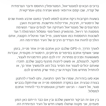
ברוכים הבאים למונטריאול, המטרופולין התוסס ודובר הצרפתית
של קנדה, שבו קסם אירופאי פוגש אנרגיה צפון-אמריקאית.
בשעות הקרובות ניקח אתכם למסע לאורך כמעט ארבע מאות שנים
של היסטוריה, תרבות, אדריכלות וחדשנות. מרחובות האבן
המרוצפים של מונטריאול העתיקה ועד לנופים עוצרי הנשימה
מפסגת הר רויאל, מהפארק האולימפי ומסלול הפורמולה 1 ועד
לשכונות התוססות כמו אוטרמונט, מייל אנד ואיטליה הקטנה, אתם
הולכים לחוות את הצדדים הרבים של העיר המדהימה הזו.
לאורך הדרך, ה-GPS שלכם יכוון אתכם פנייה אחר פנייה, בזמן
שאני אשתף אתכם בסיפורים מרתקים, היסטוריה מקומית, עובדות
משעשעות ופנינים נסתרות. יהיו לכם המון הזדמנויות לעצור,
לחקור, להצטלם, או פשוט ליהנות מהנוף בקצב שלכם. תזכרו
שאתם יכולים לעצור את הסיור בכל רגע ולהמשיך אחר כך, או
להתחיל מחדש מכל נקודת עניין מתי שרק מתאים לכם.
אנא סעו בזהירות, שמרו על חוקי התנועה, ותנו לאודיו להתנגן
בצורה טבעית. אם במקרה תפספסו פנייה או שתיתקלו בכביש
סגור, אל דאגה – הניווט יתעדכן אוטומטית כדי להחזיר אתכם
למסלול.
בין אם זה הביקור הראשון שלכם ובין אם כבר הייתם כאן המון
פעמים, אני מקווה שתגלו משהו חדש על העיר המיוחדת הזו.