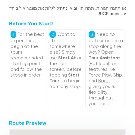
אז תחגרו חגורות, תתרווחו, ובואו נתחיל לגלות את מונטריאול ביחד
עם UCPlaces!
Before You Start!
For the best
Want to
Need to
1
2
3
experience,
start
detour or skip a
begin at the
somewhere
stop along the
tour's
else? Simply
way? Open
recommended
use
Start At
on
Tour Assistant
starting point
the tour
(Bot Icon) for
and follow the
screen, before
features like
stops in order.
tapping
Start
Force Play
,
Skip
,
Tour
, to begin
and
Back
,
from any stop.
giving you full
flexibility
throughout
your tour.
Route Preview