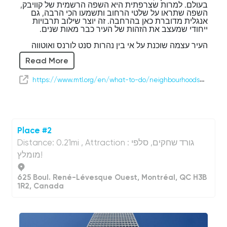
בעולם. למרות שצרפתית היא השפה הרשמית של קוויבק,
השפה שתראו על שלטי הרחוב ותשמעו הכי הרבה, גם
אנגלית מדוברת כאן בהרחבה. זה יוצר שילוב תרבויות
ייחודי שמעצב את הזהות של העיר כבר מאות שנים.
העיר עצמה שוכנת על אי בין נהרות סנט לורנס ואוטווה
האדירים. היא הוקמה על ידי מתיישבים צרפתים בשנת
Read More
1642 בשם "ויל-מארי", כמושבה מיסיונרית קטנה. במהלך
מאות השנים, מונטריאול צמחה והפכה לאחד הנמלים
ומרכזי המסחר החשובים ביותר בצפון אמריקה, וקלטה
https://www.mtl.org/en/what-to-do/neighbourhoods/downtown
מהגרים מכל העולם שהוסיפו את המסורות, המאכלים
והשכונות שלהם לפסיפס התרבותי העשיר שלה.
כיום, עבור יותר מארבעה מיליון אנשים, אזור מונטריאול
רבתי הוא הבית. זו עיר הידועה בפסטיבלים ברמה עולמית
שלה, במסעדות הנחשבות, בסצנת האמנות המשגשגת
Place #2
ובתשוקה לספורט – במיוחד הוקי, שהמקומיים מחשיבים
להרבה יותר מסתם משחק.
Distance: 0.21mi , Attraction : גורד שחקים, סלפי
מומלץ!
ככל שנחקור, תגלו שלכל שכונה יש אופי משלה. מגורדי
שחקים חדישים וכנסיות היסטוריות, ועד לשווקים תוססים,
ציוני דרך אולימפיים ורחובות מקסימים על קו המים –
625 Boul. René-Lévesque Ouest, Montréal, QC H3B
מונטריאול היא עיר של ניגודים מדהימים. אז תתרווחו
1R2, Canada
ותיהנו מהנסיעה, בזמן שאנחנו מתחילים לגלות את אחד
היעדים המרתקים ביותר בצפון אמריקה.