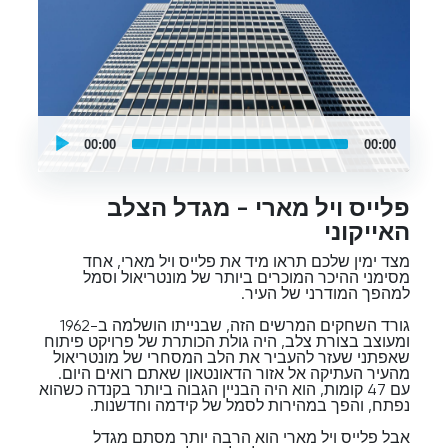
UCPlaces
self
00:00
00:00
guided
tour
Audio
Player
פלייס ויל מארי - מגדל הצלב
האייקוני
מצד ימין שלכם תראו מיד את פלייס ויל מארי, אחד
מסימני ההיכר המוכרים ביותר של מונטריאול וסמל
למהפך המודרני של העיר.
גורד השחקים המרשים הזה, שבנייתו הושלמה ב-1962
ומעוצב בצורת צלב, היה גולת הכותרת של פרויקט פיתוח
שאפתני שעזר להעביר את הלב המסחרי של מונטריאול
מהעיר העתיקה אל אזור הדאונטאון שאתם רואים היום.
עם 47 קומות, הוא היה הבניין הגבוה ביותר בקנדה כשהוא
נפתח, והפך במהירות לסמל של קידמה וחדשנות.
אבל פלייס ויל מארי הוא הרבה יותר מסתם מגדל