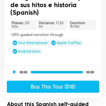
de sus hitos e historia
(Spanish)
Places:
20
Distance:
17.25
Duration:
mi
1h:11m
POIs
GPS-guided narration through
Your Smartphone
Apple CarPlay
Android Auto
UCPlaces
self
00:00
00:00
guided
tour
Audio
Buy This Tour ($18)
Player
About this Spanish self-guided