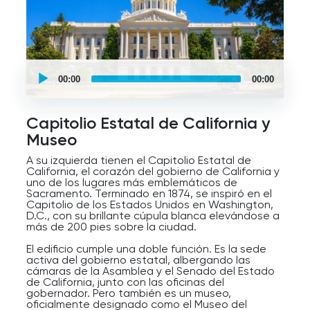
UCPlaces
self
00:00
00:00
guided
tour
Audio
Player
Capitolio Estatal de California y
Museo
A su izquierda tienen el Capitolio Estatal de
California, el corazón del gobierno de California y
uno de los lugares más emblemáticos de
Sacramento. Terminado en 1874, se inspiró en el
Capitolio de los Estados Unidos en Washington,
D.C., con su brillante cúpula blanca elevándose a
más de 200 pies sobre la ciudad.
El edificio cumple una doble función. Es la sede
activa del gobierno estatal, albergando las
cámaras de la Asamblea y el Senado del Estado
de California, junto con las oficinas del
gobernador. Pero también es un museo,
oficialmente designado como el Museo del