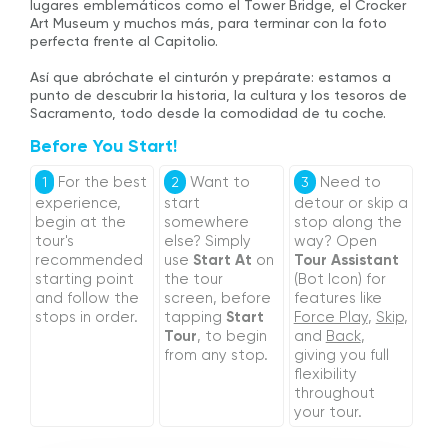
lugares emblemáticos como el Tower Bridge, el Crocker
Art Museum y muchos más, para terminar con la foto
perfecta frente al Capitolio.
Así que abróchate el cinturón y prepárate: estamos a
punto de descubrir la historia, la cultura y los tesoros de
Sacramento, todo desde la comodidad de tu coche.
Before You Start!
For the best
Want to
Need to
1
2
3
experience,
start
detour or skip a
begin at the
somewhere
stop along the
tour's
else? Simply
way? Open
recommended
use
Start At
on
Tour Assistant
starting point
the tour
(Bot Icon) for
and follow the
screen, before
features like
stops in order.
tapping
Start
Force Play
,
Skip
,
Tour
, to begin
and
Back
,
from any stop.
giving you full
flexibility
throughout
your tour.