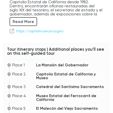
Capitolio Estatal de California desde 1982.
Dentro, encontrarán oficinas restauradas del
siglo XIX del tesorero, el secretario de estado y el
gobernador, además de exposiciones sobre la
historia política de California, símbolos estatales
Read More
y muestras de arte temporales.
El Parque del Capitolio que lo rodea abarca 40
https://capitolmuseum.ca.gov/
acres, lleno de monumentos, memoriales y
árboles traídos de todo el mundo. Se honra a
veteranos, agentes de policía y bomberos con
memoriales, mientras que el rosedal ofrece un
Tour itinerary stops | Additional places you'll see
estallido de color cada primavera.
on this self-guided tour
Al final de nuestro recorrido, tendremos la
oportunidad perfecta para una foto de este
Place 1
La Mansión del Gobernador
edificio, enmarcado en toda su grandeza, una
excelente manera de culminar su visita a
Place 2
Capitolio Estatal de California y
Sacramento.
Museo
Place 3
Catedral del Santísimo Sacramento
Place 4
Museo Estatal del Ferrocarril de
California
Place 5
El Malecón del Viejo Sacramento