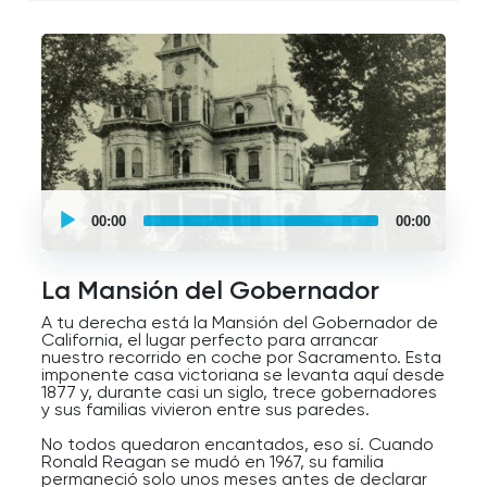
UCPlaces
self
00:00
00:00
guided
tour
Audio
Player
La Mansión del Gobernador
A tu derecha está la Mansión del Gobernador de
California, el lugar perfecto para arrancar
nuestro recorrido en coche por Sacramento. Esta
imponente casa victoriana se levanta aquí desde
1877 y, durante casi un siglo, trece gobernadores
y sus familias vivieron entre sus paredes.
No todos quedaron encantados, eso sí. Cuando
Ronald Reagan se mudó en 1967, su familia
permaneció solo unos meses antes de declarar