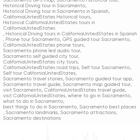
Sacramento GPS map
,
Sacramento Historical tour
,
Historical Driving tour in Sacramento
,
Historical Driving tour in Sacramento in Spanish
,
CaliforniaUnitedStates Historical tours
,
Historical CaliforniaUnitedStates tours in
CaliforniaUnitedStates
,
Historical Driving tours in CaliforniaUnitedStates in Spanish
,
Phone tour Sacramento
,
GPS guided tour Sacramento
,
CaliforniaUnitedStates phone tours
,
Sacramento phone led audio tour
,
Sacramento self guided city tour
,
CaliforniaUnitedStates city tours
,
CaliforniaUnitedStates road trips
,
Self tour Sacramento
,
Self tour CaliforniaUnitedStates
,
Sacramento travel stories
,
Sacramento guided tour app
,
Sacramento travel guide
,
Sacramento map guided tour
,
visit Sacramento
,
CaliforniaUnitedStates travel guide
,
visit CaliforniaUnitedStates
,
where to go in Sacramento
,
what to do in Sacramento
,
best things to do in Sacramento
,
Sacramento best places
,
Sacramento landmarks
,
Sacramento attractions
,
Sacramento destinations