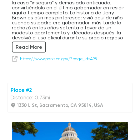
la casa “insegura” y demasiado anticuada,
convirtiéndolo en el último gobernador en residir
aquí a tiempo completo. La historia de Jerry
Brown es aún más pintoresca: vivió aquí de niño
cuando su padre era gobernador, más tarde la
rechazó en los años setenta a favor de un
modesto apartamento y, décadas después, la
devolvió al uso oficial durante su propio regreso
al cargo.
Read More
La mansión incluso se ha ganado fama de estar
embrujada, con relatos de ruidos inexplicables y
https://www.parks.ca.gov/?page_id=498
figuras fantasmales que se deslizan por sus
pasillos. Creas o no en fantasmas, sin duda eso
añade un toque especial a la atmósfera de esta
grandiosa casa de estilo italianizante, con su
carpintería ornamentada y sus altas ventanas.
Place #2
Hoy la Mansión del Gobernador se conserva
Distance: 0.73mi
como Parque Histórico Estatal de California y
como símbolo de la historia política del estado, lo
1330 L St, Sacramento, CA 95814, USA
que la convierte en el lugar ideal para iniciar
nuestro viaje por Sacramento.