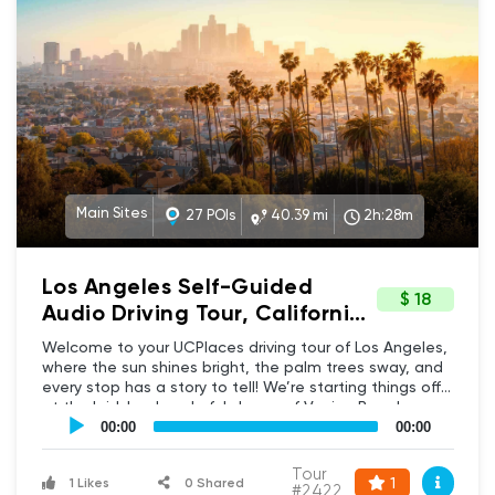
Pier.
Main Sites
27 POIs
40.39 mi
2h:28m
Los Angeles Self-Guided
$ 18
Audio Driving Tour, California
- Beaches, Iconic Landmarks
Welcome to your UCPlaces driving tour of Los Angeles,
& Scenic Views
where the sun shines bright, the palm trees sway, and
every stop has a story to tell! We’re starting things off
at the laid-back, colorful shores of Venice Beach,
UCPlaces
where street performers, skaters, and swan boats set
self
00:00
00:00
guided
the tone for this uniquely L.A. adventure. From there,
tour
we’ll cruise through legendary neighborhoods, explore
Tour
Audio
1
1 Likes
0 Shared
world-famous landmarks, and soak up the city's one-
#2422
Player