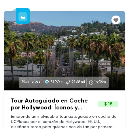
Main Sites
31 POIs
21.68 mi
1h:36m
Tour Autoguiado en Coche
$ 18
por Hollywood: Íconos y
Selfies (Spanish)
Emprende un inolvidable tour autoguiado en coche de
UCPlaces por el corazón de Hollywood, EE. UU.,
diseñado tanto para quienes nos visitan por primera