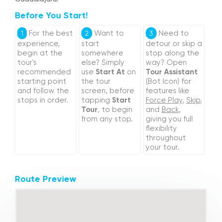
Before You Start!
For the best
Want to
Need to
1
2
3
experience,
start
detour or skip a
begin at the
somewhere
stop along the
tour's
else? Simply
way? Open
recommended
use
Start At
on
Tour Assistant
starting point
the tour
(Bot Icon) for
and follow the
screen, before
features like
stops in order.
tapping
Start
Force Play
,
Skip
,
Tour
, to begin
and
Back
,
from any stop.
giving you full
flexibility
throughout
your tour.
Route Preview