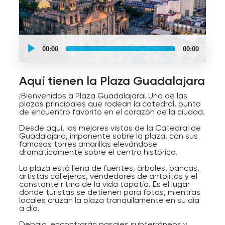
UCPlaces
self
00:00
00:00
guided
tour
Audio
Player
Aquí tienen la Plaza Guadalajara
¡Bienvenidos a Plaza Guadalajara! Una de las
plazas principales que rodean la catedral, punto
de encuentro favorito en el corazón de la ciudad.
Desde aquí, las mejores vistas de la Catedral de
Guadalajara, imponente sobre la plaza, con sus
famosas torres amarillas elevándose
dramáticamente sobre el centro histórico.
La plaza está llena de fuentes, árboles, bancas,
artistas callejeros, vendedores de antojitos y el
constante ritmo de la vida tapatía. Es el lugar
donde turistas se detienen para fotos, mientras
locales cruzan la plaza tranquilamente en su día
a día.
Debajo, encontrarán pasajes subterráneos y