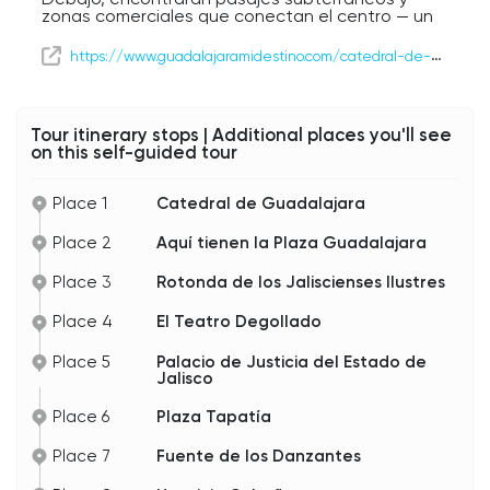
zonas comerciales que conectan el centro — un
recordatorio de que Guadalajara mezcla
encanto histórico con la energía práctica de una
https://www.guadalajaramidestino.com/catedral-de-guadalajara/
gran ciudad moderna.
Tómense un momento para disfrutar del
ambiente. Entre campanas de la catedral,
Tour itinerary stops | Additional places you'll see
mariachi flotando por el centro y la arquitectura
on this self-guided tour
histórica que los rodea, esto es Guadalajara
clásica.
Place 1
Catedral de Guadalajara
Place 2
Aquí tienen la Plaza Guadalajara
Place 3
Rotonda de los Jaliscienses Ilustres
Place 4
El Teatro Degollado
Place 5
Palacio de Justicia del Estado de
Jalisco
Place 6
Plaza Tapatía
Place 7
Fuente de los Danzantes