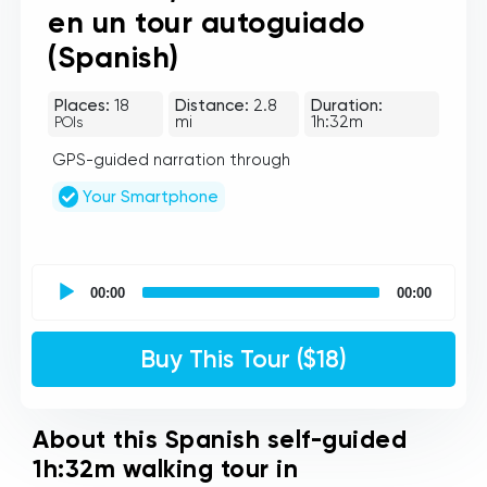
en un tour autoguiado
(Spanish)
Places:
18
Distance:
2.8
Duration:
mi
1h:32m
POIs
GPS-guided narration through
Your Smartphone
UCPlaces
self
00:00
00:00
guided
tour
Audio
Buy This Tour ($18)
Player
About this Spanish self-guided
1h:32m walking tour in