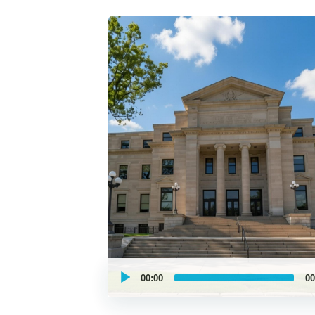
UCPlaces
self
00:00
00
guided
tour
Audio