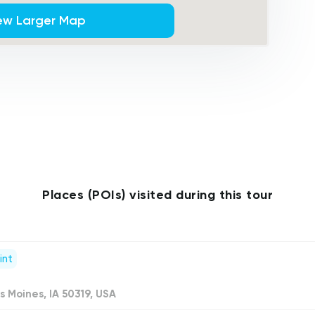
ew Larger Map
Places (POIs) visited during this tour
int
s Moines, IA 50319, USA