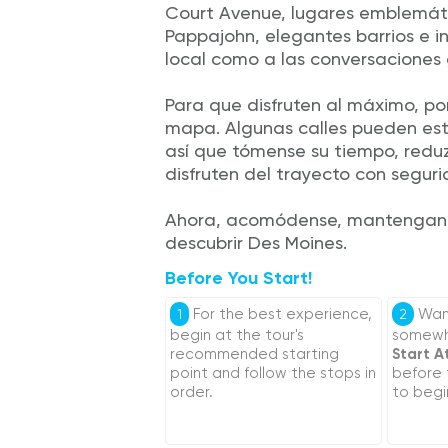
Court Avenue, lugares emblemáti
Pappajohn, elegantes barrios e i
local como a las conversaciones 
Para que disfruten al máximo, por
mapa. Algunas calles pueden esta
así que tómense su tiempo, redu
disfruten del trayecto con segur
Ahora, acomódense, mantengan l
descubrir Des Moines.
Before You Start!
For the best experience,
Want
1
2
begin at the tour's
somewhe
recommended starting
Start A
point and follow the stops in
before
order.
to begi