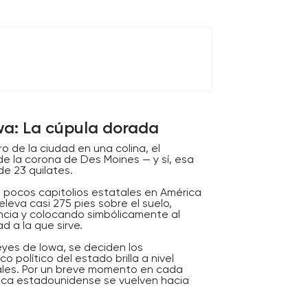
owa: La cúpula dorada
o de la ciudad en una colina, el
de la corona de Des Moines — y sí, esa
e 23 quilates.
 pocos capitolios estatales en América
eleva casi 275 pies sobre el suelo,
ancia y colocando simbólicamente al
d a la que sirve.
eyes de Iowa, se deciden los
 político del estado brilla a nivel
ales. Por un breve momento en cada
lítica estadounidense se vuelven hacia