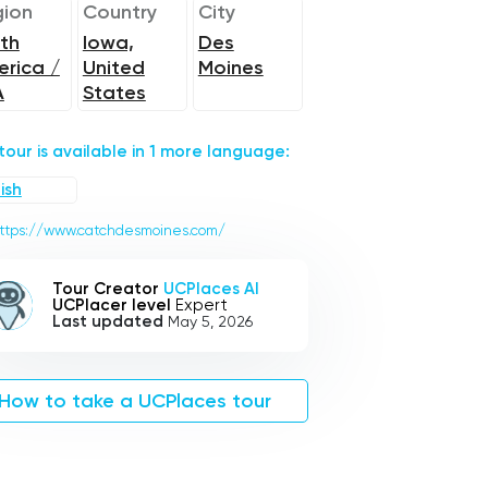
ion
Country
City
th
Iowa,
Des
rica /
United
Moines
A
States
 tour is available in 1 more language:
ish
ttps://www.catchdesmoines.com/
Tour Creator
UCPlaces AI
UCPlacer level
Expert
Last updated
May 5, 2026
How to take a UCPlaces tour