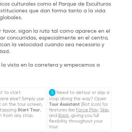
cos culturales como el Parque de Esculturas
nstituciones que dan forma tanto a la vida
globales.
 favor, sigan la ruta tal como aparece en el
r concurridas, especialmente en el centro,
zcan la velocidad cuando sea necesario y
idad.
a vista en la carretera y empecemos a
 to start
Need to detour or skip a
3
re else? Simply use
stop along the way? Open
t
on the tour screen,
Tour Assistant
(Bot Icon) for
 tapping
Start Tour
,
features like
Force Play
,
Skip
,
n from any stop.
and
Back
, giving you full
flexibility throughout your
tour.