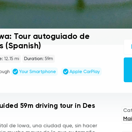
owa: Tour autoguiado de
UC
s (Spanish)
sel
gu
tou
e:
12.15 mi
Duration:
59m
Au
Pla
rough
Your Smartphone
Apple CarPlay
uided 59m driving tour in Des
Ca
Mai
ital de Iowa, una ciudad que, sin hacer