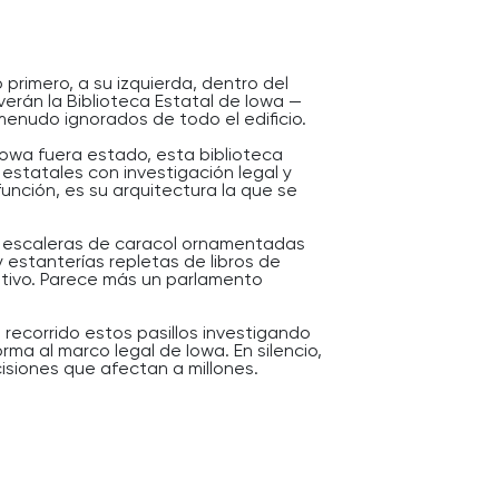
 primero, a su izquierda, dentro del
verán la Biblioteca Estatal de Iowa —
enudo ignorados de todo el edificio.
Iowa fuera estado, esta biblioteca
 estatales con investigación legal y
función, es su arquitectura la que se
de escaleras de caracol ornamentadas
y estanterías repletas de libros de
tivo. Parece más un parlamento
recorrido estos pasillos investigando
ma al marco legal de Iowa. En silencio,
ecisiones que afectan a millones.
rden — detrás de cada debate público
oteca tranquila en algún lugar, donde se