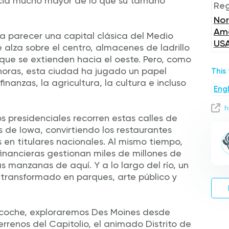
ncia mucho mayor de lo que su tamaño
Reg
Nor
Ame
ía parecer una capital clásica del Medio
US
alza sobre el centro, almacenes de ladrillo
 que se extienden hacia el oeste. Pero, como
horas, esta ciudad ha jugado un papel
This
finanzas, la agricultura, la cultura e incluso
Engl
h
 presidenciales recorren estas calles de
 de Iowa, convirtiendo los restaurantes
os en titulares nacionales. Al mismo tiempo,
inancieras gestionan miles de millones de
s manzanas de aquí. Y a lo largo del río, un
a transformado en parques, arte público y
 coche, exploraremos Des Moines desde
terrenos del Capitolio, el animado Distrito de