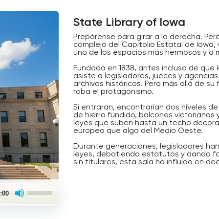
State Library of Iowa
Prepárense para girar a la derecha. Pero
complejo del Capitolio Estatal de Iowa, 
uno de los espacios más hermosos y a m
Fundada en 1838, antes incluso de que 
asiste a legisladores, jueces y agencias
archivos históricos. Pero más allá de su 
roba el protagonismo.
Si entraran, encontrarían dos niveles 
de hierro fundido, balcones victorianos 
leyes que suben hasta un techo decora
europeo que algo del Medio Oeste.
Durante generaciones, legisladores han 
leyes, debatiendo estatutos y dando for
sin titulares, esta sala ha influido en d
Mientras seguimos conduciendo, recue
y titular político, suele haber una bibli
Use
hace el verdadero trabajo de base.
:00
Up/Down
Arrow
keys
to