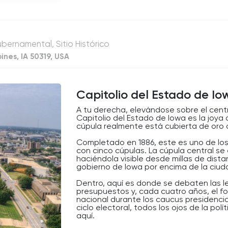
increase
or
decrease
volume.
Gubernamental, Sitio Histórico
ines, IA 50319, USA
Capitolio del Estado de I
A tu derecha, elevándose sobre el centr
Capitolio del Estado de Iowa es la joya 
cúpula realmente está cubierta de oro d
Completado en 1886, este es uno de los
con cinco cúpulas. La cúpula central se 
haciéndola visible desde millas de dist
gobierno de Iowa por encima de la ciuda
Dentro, aquí es donde se debaten las l
presupuestos y, cada cuatro años, el foco
nacional durante los caucus presidenci
ciclo electoral, todos los ojos de la po
aquí.