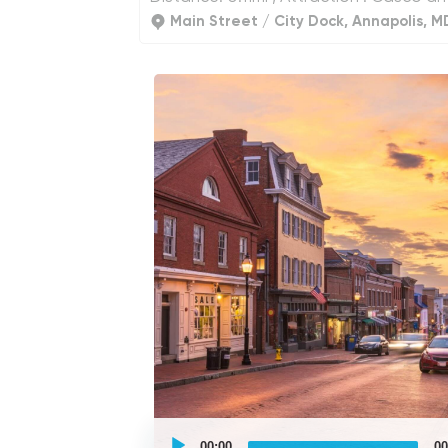
Main Street / City Dock, Annapolis, M
UCPlaces
self
00:00
00