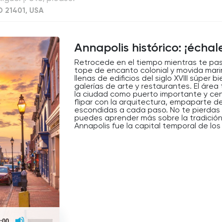
D 21401, USA
Annapolis histórico: ¡échal
Retrocede en el tiempo mientras te pase
tope de encanto colonial y movida marine
llenas de edificios del siglo XVIII súper
galerías de arte y restaurantes. El áre
la ciudad como puerto importante y cen
flipar con la arquitectura, empaparte de
escondidas a cada paso. No te pierdas
puedes aprender más sobre la tradición
Annapolis fue la capital temporal de los
Use
:00
Up/Down