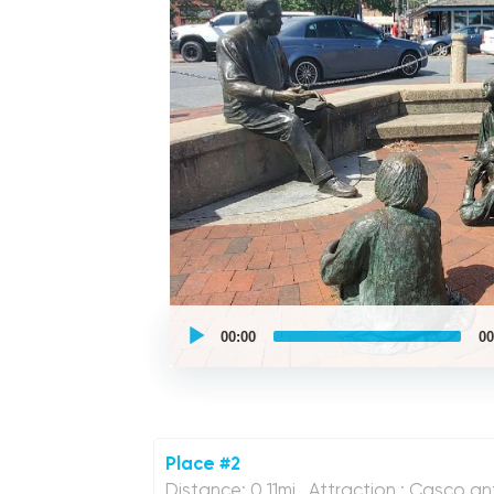
UCPlaces
self
00:00
00
guided
tour
Audio
Player
Place #2
Distance: 0.11mi , Attraction : Casco an