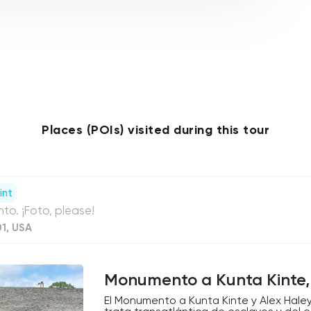
Places (POIs) visited during this tour
int
to. ¡Foto, please!
1, USA
Monumento a Kunta Kinte, 
El Monumento a Kunta Kinte y Alex Hale