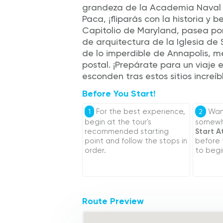
grandeza de la Academia Naval y
Paca, ¡fliparás con la historia y 
Capitolio de Maryland, pasea por
de arquitectura de la Iglesia de 
de lo imperdible de Annapolis, m
postal. ¡Prepárate para un viaje 
esconden tras estos sitios increíb
Before You Start!
For the best experience,
Want
1
2
begin at the tour's
somewhe
recommended starting
Start A
point and follow the stops in
before
order.
to begi
Route Preview