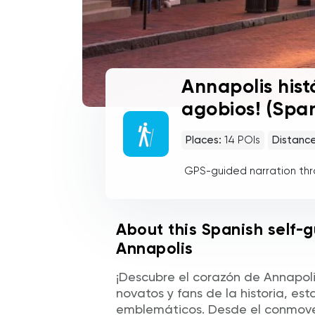
Annapolis histó
agobios! (Span
Places:
14
POIs
Distance
GPS-guided narration th
About this Spanish self-g
Annapolis
¡Descubre el corazón de Annapolis
novatos y fans de la historia, est
emblemáticos. Desde el conmove