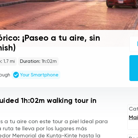
rico: ¡Paseo a tu aire, sin
UC
sel
ish)
gu
tou
Au
:
1.7 mi
Duration:
1h:02m
Pla
rough
Your Smartphone
uided 1h:02m walking tour in
Ca
Mai
 a tu aire con este tour a pie! Ideal para
a ruta te lleva por los lugares más
dor Memorial de Kunta-Kinte hasta la