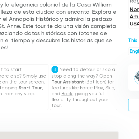
Reg
 la elegancia colonial de la Casa William
Nor
belleza de esta ciudad con encanto! Explora el
Ame
 el Annapolis Histórico y admira la pedazo
US
St. Anne. Este tour te da una visión completa
ezclando datos históricos con fotones de
en el tiempo y descubre las historias que se
This
les!
Engl
 to start
Need to detour or skip a
3
re else? Simply use
stop along the way? Open
t
on the tour screen,
Tour Assistant
(Bot Icon) for
 tapping
Start Tour
,
features like
Force Play
,
Skip
,
n from any stop.
and
Back
, giving you full
flexibility throughout your
tour.