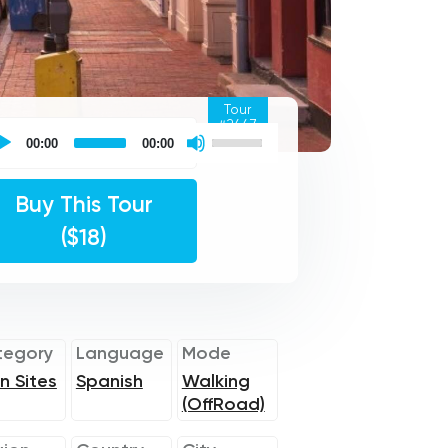
Tour
#2447
Places
Use
f
00:00
00:00
Up/Down
ided
Arrow
r
keys
dio
to
Buy This Tour
yer
increase
or
($18)
decrease
volume.
tegory
Language
Mode
n Sites
Spanish
Walking
(OffRoad)