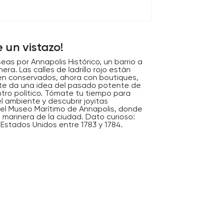
e un vistazo!
as por Annapolis Histórico, un barrio a
ra. Las calles de ladrillo rojo están
 bien conservados, ahora con boutiques,
a te da una idea del pasado potente de
tro político. Tómate tu tiempo para
l ambiente y descubrir joyitas
 el Museo Marítimo de Annapolis, donde
 marinera de la ciudad. Dato curioso:
 Estados Unidos entre 1783 y 1784.