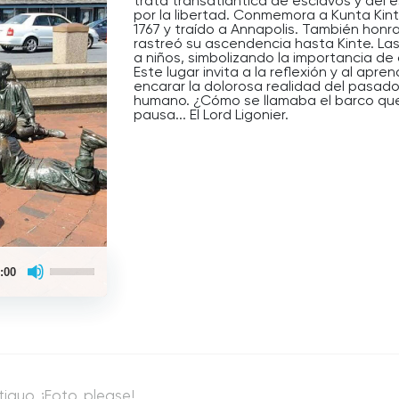
trata transatlántica de esclavos y del 
por la libertad. Conmemora a Kunta Kin
1767 y traído a Annapolis. También honra
rastreó su ascendencia hasta Kinte. La
a niños, simbolizando la importancia de c
Este lugar invita a la reflexión y al apre
encarar la dolorosa realidad del pasado 
humano. ¿Cómo se llamaba el barco que
pausa... El Lord Ligonier.
Use
:00
Up/Down
Arrow
keys
to
increase
or
decrease
volume.
tiguo. ¡Foto, please!