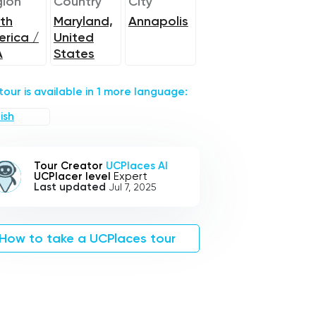
ion
Country
City
th
Maryland,
Annapolis
rica /
United
A
States
 tour is available in 1 more language:
ish
Tour Creator
UCPlaces AI
UCPlacer level
Expert
Last updated
Jul 7, 2025
How to take a UCPlaces tour