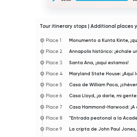
guided
tour
Audio
Player
Tour itinerary stops | Additional places 
Place 1
Monumento a Kunta Kinte, ¡qu
Place 2
Annapolis histórico: ¡échale u
Place 3
Santa Ana, ¡aquí estamos!
Place 4
Maryland State House: ¡Aquí 
Place 5
Casa de William Paca, ¡chéver
Place 6
Casa Lloyd, ¡a darle, mi gente
Place 7
Casa Hammond-Harwood: ¡A ex
Place 8
"Entrada peatonal a la Academ
Place 9
La cripta de John Paul Jones,