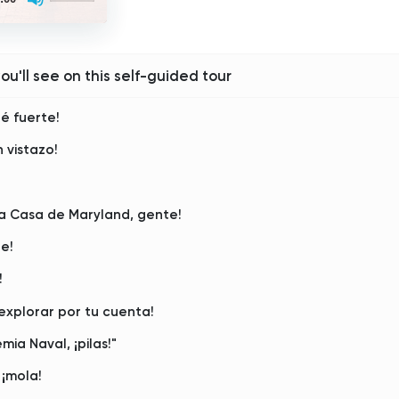
Arrow
keys
to
increase
or
you'll see on this self-guided tour
decrease
volume.
é fuerte!
n vistazo!
la Casa de Maryland, gente!
e!
!
plorar por tu cuenta!
ia Naval, ¡pilas!"
 ¡mola!