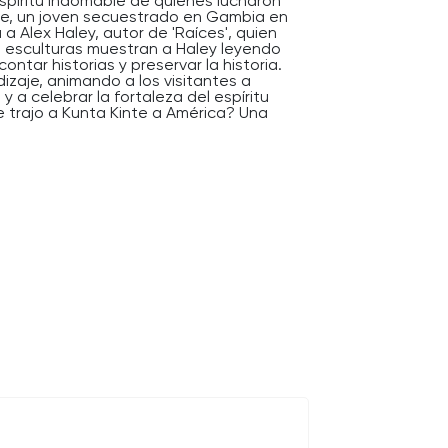
espíritu indomable de quienes lucharon
te, un joven secuestrado en Gambia en
 a Alex Haley, autor de 'Raíces', quien
s esculturas muestran a Haley leyendo
ontar historias y preservar la historia.
ndizaje, animando a los visitantes a
y a celebrar la fortaleza del espíritu
 trajo a Kunta Kinte a América? Una