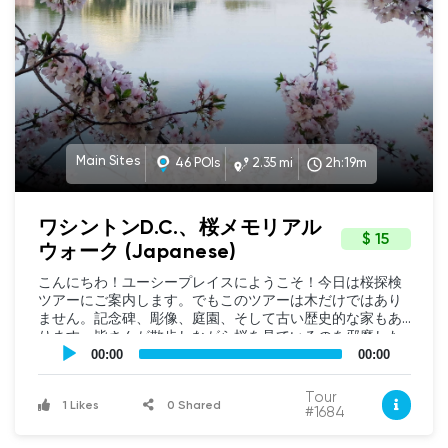
consists of prominent, historic detached and row
houses previously owned by the likes of John F.
Kennedy, new development, townhomes and walk-up
apartment buildings in the heart of DC. I'd love to talk
with you after the tour, so give me a call at 202-285-
3935, or send me an email! LorraineNordlinger.ttrsir.com
(spell it out) Our tour will begin at the corner of Q
Street Northwest and 27th Street Northwest, near the
famous and historic Dumbarton House.
Main Sites
46 POIs
2.35 mi
2h:19m
ワシントンD.C.、桜メモリアル
$ 15
ウォーク (Japanese)
こんにちわ！ユーシープレイスにようこそ！今日は桜探検
ツアーにご案内します。でもこのツアーは木だけではあり
ません。記念碑、彫像、庭園、そして古い歴史的な家もあ
ります。皆さんが散歩しながら桜を見ているのを邪魔した
UCPlaces
くありません。記念碑や博物館についての詳細のある他の
self
00:00
00:00
guided
ユーシープレイスツアーがあります。今日は散歩しながら
tour
景色を眺めリラックスしましょう。このツアーは二てん五
Tour
Audio
1 Likes
0 Shared
マイルあるので水分補給をしっかりして写真をたくさんと
#1684
Player
ってください！ それでは、どのように桜の木がワシント
ンディーシーに来たのでしょう。千九百十年に日本の市長