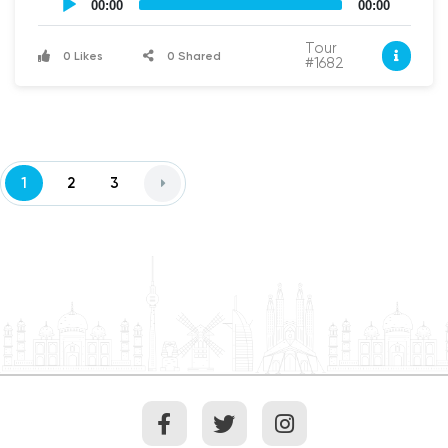
ね。オハイオドライブ南西通りとウェストベイスンドライ
self
00:00
00:00
guided
ブ南西通りの角からツアーを開始します。オハイオドライ
tour
ブ沿いには路上駐車ができますので、駐車する場所を見つ
Tour
Audio
0 Likes
0 Shared
けてからその角に集合しましょう。そこから、タイダルベ
#1682
Player
イスンの右側に沿って歩き始めます。みなさんにリラック
スして景色を楽しんでいただきたいので私はあまり話さな
いようにしますね。
1
2
3