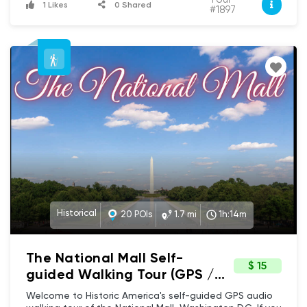
Audio
1 Likes
0 Shared
need is your phone (with GPS / location services
#1897
Player
activated)! We're glad you could join us! I'm Aaron your
guide (but I also respond to professional history nerd).
This is the part of the tour where I fit in my shameless
plug for our website (www.historicamerica.org) and
invite you to use #historicamericatours on social media
while traveling alongside us today. This tour will explore
not just the White House, but the fascinating buildings
which surround it.
Historical
20 POIs
1.7 mi
1h:14m
The National Mall Self-
$ 15
guided Walking Tour (GPS /
Audio) in Washington DC -
Welcome to Historic America's self-guided GPS audio