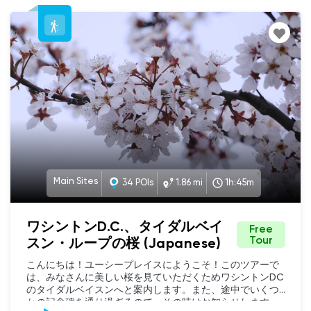
がアメリカに木を二千ぽんを送りました。残念なことに
木々が害虫に冒されていたので、ウイリアムタフト大統領
はその木々を使って巨大なたき火を作りました。日本はそ
のことについて申し訳なく思い健康な木を三千ぽんを送り
ました。 天候に応じて、四月のはじめころ木は約二週間さ
きます。満開の期間は四から七日間です。今年はタイミン
グが合っているでしょうか！ツアーはコンステテュ−ショ
ン アベニューと十六番通りの北西から始まります。 車で
路上駐車を探したくないならツアー出発地点の近くにロナ
ルド レーガン ビルのとても良い駐車場があります。１
３番通りとペンシルベニア アベニューから、またはコン
ステテューション アベニューとペンシルベニア アベニ
ューの間にある１４番通り上の建物から、その両脇からも
駐車場へアクセスできます。 徒歩でしたらコンステテュー
Main Sites
34 POIs
1.86 mi
1h:45m
ションと１６番の角で会いましょう。そして憲法の庭に入
り非常に高いワシントン記念塔に向かいます。
ワシントンD.C.、タイダルベイ
Free
Tour
スン・ループの桜 (Japanese)
こんにちは！ユーシープレイスにようこそ！このツアーで
は、みなさんに美しい桜を見ていただくためワシントンDC
のタイダルベイスンへと案内します。また、途中でいくつ
かの記念碑を通り過ぎるので、その時はお知らせします
UCPlaces