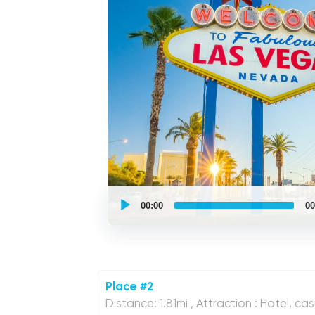
UCPlaces
self
00:00
00
guided
tour
Audio
Player
Place #2
Distance: 1.81mi , Attraction : Hotel, cas