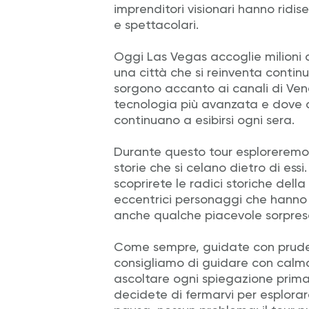
imprenditori visionari hanno ridis
e spettacolari.
Oggi Las Vegas accoglie milioni di
una città che si reinventa conti
sorgono accanto ai canali di Ven
tecnologia più avanzata e dove a
continuano a esibirsi ogni sera.
Durante questo tour esploreremo s
storie che si celano dietro di essi.
scoprirete le radici storiche dell
eccentrici personaggi che hanno 
anche qualche piacevole sorpresa
Come sempre, guidate con prudenz
consigliamo di guidare con calma
ascoltare ogni spiegazione prima
decidete di fermarvi per esplora