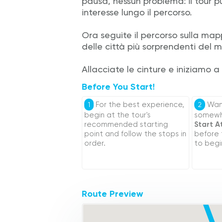
pausa, nessun problema: il tour p
interesse lungo il percorso.
Ora seguite il percorso sulla map
delle città più sorprendenti del 
Allacciate le cinture e iniziamo 
Before You Start!
For the best experience,
Want
1
2
begin at the tour's
somewhe
recommended starting
Start A
point and follow the stops in
before
order.
to begi
Route Preview