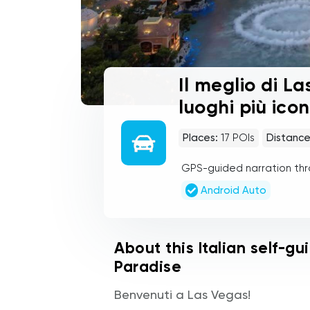
Il meglio di La
luoghi più iconi
Places:
17
POIs
Distance
GPS-guided narration th
Android Auto
About this Italian self-gu
Paradise
Benvenuti a Las Vegas!