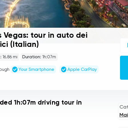
s Vegas: tour in auto dei
UC
ci (Italian)
sel
gu
tou
:
16.86 mi
Duration:
1h:07m
Au
Pla
rough
Your Smartphone
Apple CarPlay
ided 1h:07m driving tour in
Ca
Mai