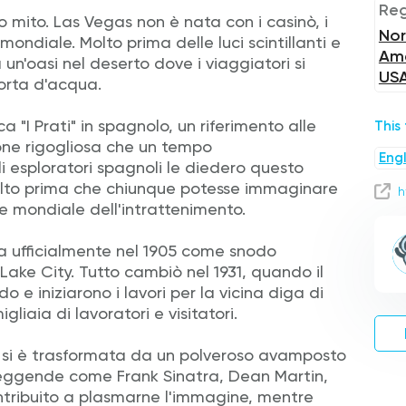
Reg
so mito. Las Vegas non è nata con i casinò, i
Nor
mondiale. Molto prima delle luci scintillanti e
Ame
un'oasi nel deserto dove i viaggiatori si
US
orta d'acqua.
ca "I Prati" in spagnolo, un riferimento alle
This
ione rigogliosa che un tempo
Engl
i esploratori spagnoli le diedero questo
molto prima che chiunque potesse immaginare
h
e mondiale dell'intrattenimento.
a ufficialmente nel 1905 come snodo
 Lake City. Tutto cambiò nel 1931, quando il
o e iniziarono i lavori per la vicina diga di
liaia di lavoratori e visitatori.
s si è trasformata da un polveroso avamposto
 Leggende come Frank Sinatra, Dean Martin,
ontribuito a plasmarne l'immagine, mentre