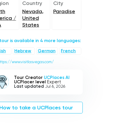
ion
Country
City
th
Nevada,
Paradise
rica /
United
A
States
 tour is available in 4 more languages:
ish
Hebrew
German
French
ttps://www.visitlasvegas.com/
Tour Creator
UCPlaces AI
UCPlacer level
Expert
Last updated
Jul 6, 2026
How to take a UCPlaces tour