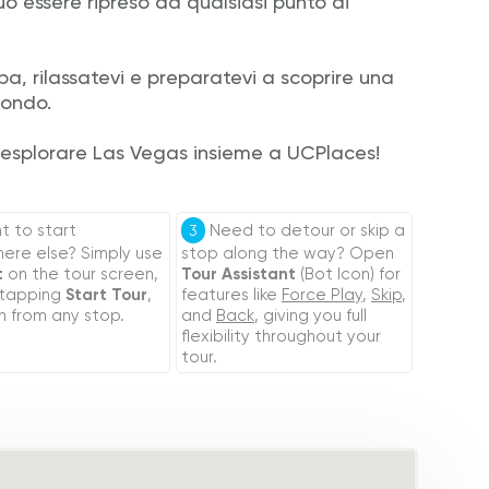
uò essere ripreso da qualsiasi punto di
pa, rilassatevi e preparatevi a scoprire una
mondo.
a esplorare Las Vegas insieme a UCPlaces!
 to start
Need to detour or skip a
3
re else? Simply use
stop along the way? Open
t
on the tour screen,
Tour Assistant
(Bot Icon) for
 tapping
Start Tour
,
features like
Force Play
,
Skip
,
n from any stop.
and
Back
, giving you full
flexibility throughout your
tour.