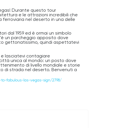
 Vegas! Durante questo tour
itettura e le attrazioni incredibili che
ferroviaria nel deserto in una delle
atori dal 1959 ed è ormai un simbolo
, c'è un parcheggio apposito dove
sto gettonatissimo, quindi aspettatevi
o e lasciatevi contagiare
 città unica al mondo: un posto dove
attenimento di livello mondiale e storie
zo di strada nel deserto. Benvenuti a
-to-fabulous-las-vegas-sign/2798/