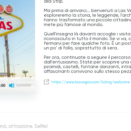
alla Strip.
Ma prima di arrivarci... benvenuti a Las
esploreremo la storia, le leggende, l'arch
hanno trasformato una piccola cittadina 
mete più famose al mondo.
Quell'insegna là davanti accoglie i visit
riconosciuto in tutto il mondo. Se vi va
fermarvi per fare qualche foto. È un po
un po' di folla, soprattutto di sera.
Per ora, continuate a seguire il percors
dall'entusiasmo. State per scoprire una
piramidi, castelli, fontane danzanti, intr
affascinanti convivono sullo stesso pez
Las Vegas!
Use
https://www.lasvegas.com/listing/welcome
:00
Up/Down
Arrow
keys
to
increase
or
decrease
volume.
inò, attrazione. Selfie!