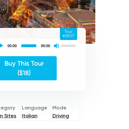
Tour
#2807
Places
Use
f
00:00
00:00
Up/Down
ided
Arrow
r
keys
dio
to
Buy This Tour
yer
increase
or
($18)
decrease
volume.
tegory
Language
Mode
n Sites
Italian
Driving