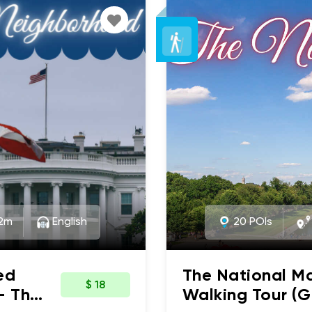
iques. Des statues
let's get started!
uerriers américains tels
. Grant, à l'histoire...
tatue du cheval du
t?
vigation.
2m
English
20 POIs
ed
The National Ma
$ 18
- The
Walking Tour (G