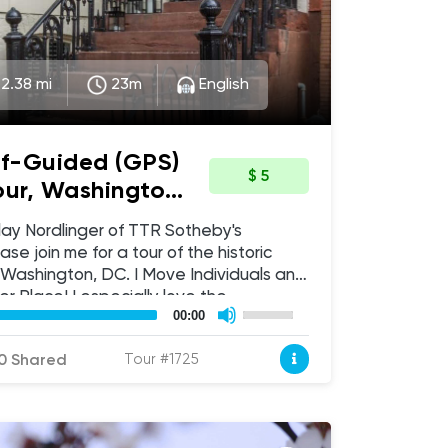
2.38 mi
23m
English
f-Guided (GPS)
$ 5
our, Washington
ive Tour
clay Nordlinger of TTR Sotheby's
ase join me for a tour of the historic
Washington, DC. I Move Individuals and
r Place! I especially love the
Use
tomac River and C&O Canal waterfront
00:00
Up/Down
Arrow
orhood where my husband, a 5th
keys
0 Shared
Tour #1725
an lived when I met him, And home of
to
increase
eorgetown House Tour which features a
or
od's most beautiful homes. The
decrease
volume.
trict was created in 1950 to preserve