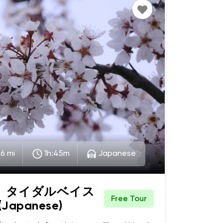
 of well-preserved colonial and Federal
otable residences and residents abound
rhood. Housing in Georgetown consists of
tached and row houses previously owned
. Kennedy, new development, townhomes
ngs in the heart of DC. I'd love to
tour, so give me a call at 202-285-3935,
aineNordlinger.ttrsir.com (spell it out)
he corner of Q Street Northwest and 27th
 the famous and historic Dumbarton
86 mi
1h:45m
Japanese
.、タイダルベイス
Free Tour
apanese)