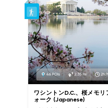
heart of downtown to the most famous 
States, the White House. Meet me at th
Harrington, and let's begin!
46 POIs
2.35 mi
2h:
ワシントンD.C.、桜メモ
ォーク (Japanese)