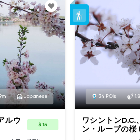
residence in the United
its large concentration
e historic Hotel
period architecture. N
in this historic neighbo
prominent, historic de
by the likes of John F
and walk-up apartment buildi
talk with you after the 
or send me an email! Lorr
Our tour will begin at t
Street Northwest, near
House.
19m
Japanese
34 POIs
1.
リアルウ
ワシントンD.C
$ 15
ン・ループの桜 (J