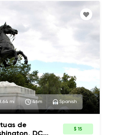
.64 mi
46m
Spanish
atuas de
$ 15
shington, DC