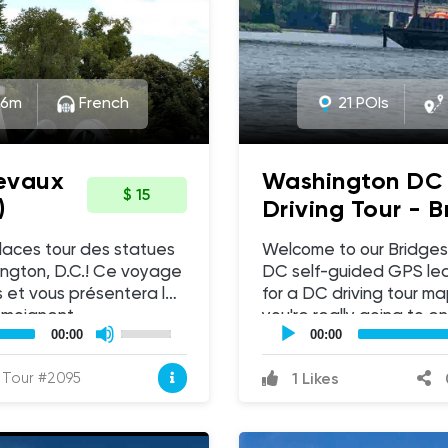
6m
French
21 POIs
hevaux
Washington DC 
$ 15
)
Driving Tour - B
Arlington Count
aces tour des statues
Welcome to our Bridges
ngton, D.C.! Ce voyage
DC self-guided GPS led audio drivi
 et vous présentera les
for a DC driving tour ma
émoignent
you're really going to enjoy this tour. 
UCPlaces
Use
self
la capitale de notre
00:00
Up/Down
take care of the navigat
00:00
guided
Arrow
lement la beauté et la
along the route accordin
tour
keys
Tour #2095
1 Likes
ommémore également le
Audio
phone (with GPS / location servi
to
Player
increase
dans la formation de
at the Francis Scott K
or
Roosevelt Island, with 
decrease
volume.
z les histoires
Grab a sack lunch to tak