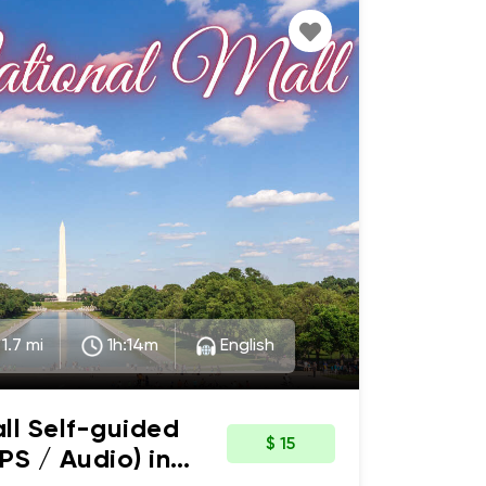
1.7 mi
1h:14m
English
ll Self-guided
$ 15
PS / Audio) in