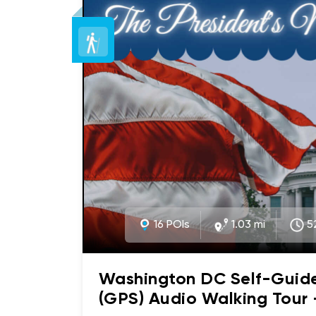
fascinantes derrière ces trésors artist
équestres héroïques de leaders et de g
que le général Andrew Jackson et Ulysse S
intéressante... de la manière dont la s
général Winfield Scott est venue à être. Êtes-vous prê
Génial. Allons-y! Veuillez suivre votre na
16 POIs
1.03 mi
5
Washington DC Self-Guid
(GPS) Audio Walking Tour 