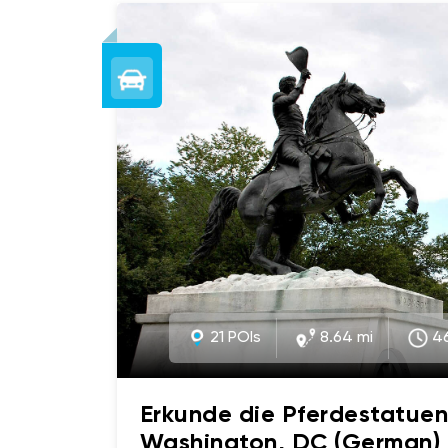
21 POIs
8.64 mi
4
Erkunde die Pferdestatuen
Washington, DC (German)