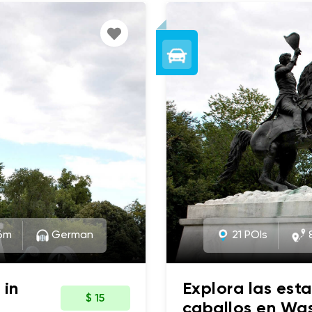
6m
German
21 POIs
8
 in
Explora las est
$ 15
caballos en Wa