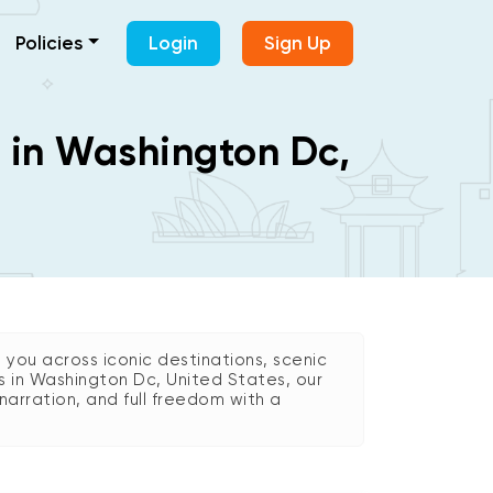
Policies
Login
Sign Up
s in Washington Dc,
 you across iconic destinations, scenic
es in Washington Dc, United States, our
arration, and full freedom with a